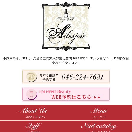
本厚木ネイルサロン 完全個室の大人の癒し空間 Ailesjore 〜 エルジョワ〜「Designが自
慢のネイルサロン」