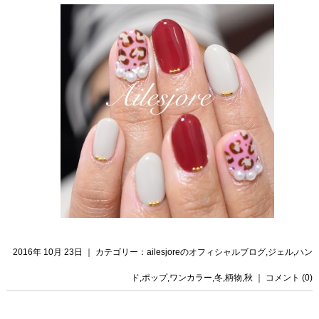
2016年 10月 23日 ｜ カテゴリー：
ailesjoreのオフィシャルブログ
,
ジェル
,
ハン
ド
,
ポップ
,
ワンカラー
,
冬
,
柄物
,
秋
｜
コメント (0)