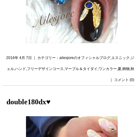
2016年 4月 7日 ｜ カテゴリー：
ailesjoreのオフィシャルブログ
,
エスニック
,
ジ
ェル
,
ハンド
,
フリーデザインコース
,
マーブル＆タイダイ
,
ワンカラー
,
夏
,
柄物
,
秋
｜
コメント (0)
double180dx♥️