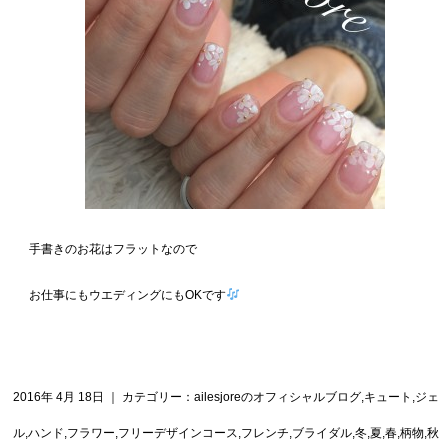
手書きのお花はフラットなので
お仕事にもウエディングにもOKです
2016年 4月 18日 ｜ カテゴリー：
ailesjoreのオフィシャルブログ
,
キュート
,
ジェ
ル
,
ハンド
,
フラワー
,
フリーデザインコース
,
フレンチ
,
ブライダル
,
冬
,
夏
,
春
,
柄物
,
秋