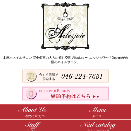
本厚木ネイルサロン 完全個室の大人の癒し空間 Ailesjore 〜 エルジョワ〜「Designが自
慢のネイルサロン」