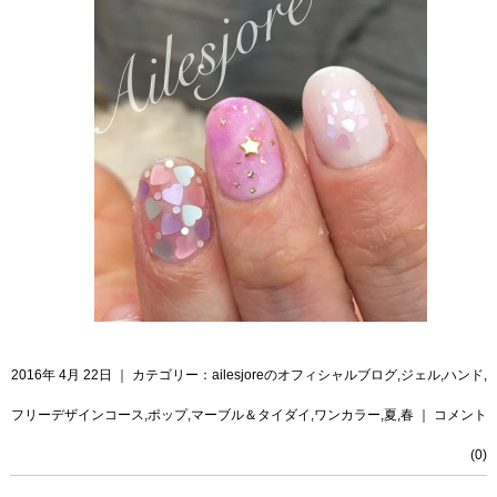
2016年 4月 22日 ｜ カテゴリー：
ailesjoreのオフィシャルブログ
,
ジェル
,
ハンド
,
フリーデザインコース
,
ポップ
,
マーブル＆タイダイ
,
ワンカラー
,
夏
,
春
｜
コメント
(0)