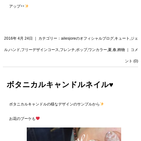
アップ
2016年 4月 24日 ｜ カテゴリー：
ailesjoreのオフィシャルブログ
,
キュート
,
ジェ
ル
,
ハンド
,
フリーデザインコース
,
フレンチ
,
ポップ
,
ワンカラー
,
夏
,
春
,
柄物
｜
コメ
ント (0)
ボタニカルキャンドルネイル♥️
ボタニカルキャンドルの様なデザインのサンプルから
お花のブーケも