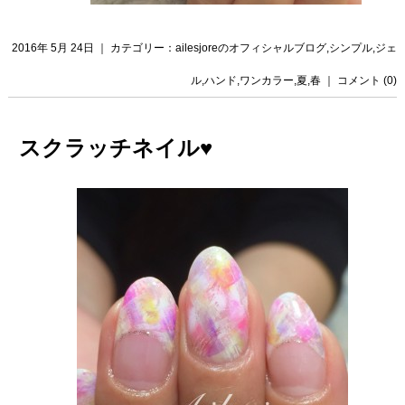
2016年 5月 24日 ｜ カテゴリー：
ailesjoreのオフィシャルブログ
,
シンプル
,
ジェ
ル
,
ハンド
,
ワンカラー
,
夏
,
春
｜
コメント (0)
スクラッチネイル♥️