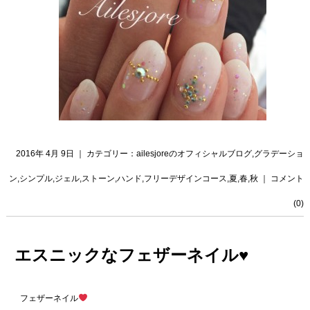
2016年 4月 9日 ｜ カテゴリー：
ailesjoreのオフィシャルブログ
,
グラデーショ
ン
,
シンプル
,
ジェル
,
ストーン
,
ハンド
,
フリーデザインコース
,
夏
,
春
,
秋
｜
コメント
(0)
エスニックなフェザーネイル♥️
フェザーネイル