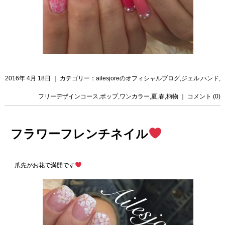
2016年 4月 18日 ｜ カテゴリー：
ailesjoreのオフィシャルブログ
,
ジェル
,
ハンド
,
フリーデザインコース
,
ポップ
,
ワンカラー
,
夏
,
春
,
柄物
｜
コメント (0)
フラワーフレンチネイル
爪先がお花で満開です