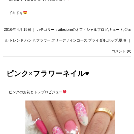
ドキドキ
2016年 4月 19日 ｜ カテゴリー：
ailesjoreのオフィシャルブログ
,
キュート
,
ジェ
ル
,
トレンド
,
ハンド
,
フラワー
,
フリーデザインコース
,
ブライダル
,
ポップ
,
夏
,
春
｜
コメント (0)
ピンク×フラワーネイル♥️
ピンクのお花とトレプロビジュー