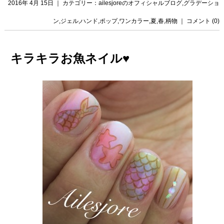
2016年 4月 15日 ｜ カテゴリー：
ailesjoreのオフィシャルブログ
,
グラデーショ
ン
,
ジェル
,
ハンド
,
ポップ
,
ワンカラー
,
夏
,
春
,
柄物
｜
コメント (0)
キラキラお魚ネイル♥️