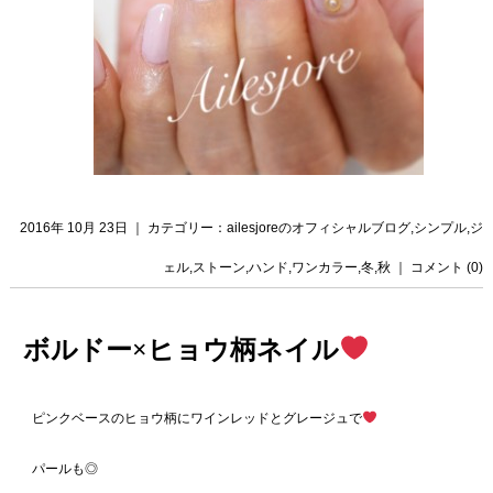
2016年 10月 23日 ｜ カテゴリー：
ailesjoreのオフィシャルブログ
,
シンプル
,
ジ
ェル
,
ストーン
,
ハンド
,
ワンカラー
,
冬
,
秋
｜
コメント (0)
ボルドー×ヒョウ柄ネイル
ピンクベースのヒョウ柄にワインレッドとグレージュで
パールも◎