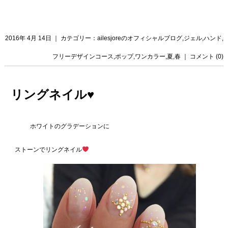
2016年 4月 14日 ｜ カテゴリー：
ailesjoreのオフィシャルブログ
,
ジェル
,
ハンド
,
フリーデザインコース
,
ポップ
,
ワンカラー
,
夏
,
春
｜
コメント (0)
リングネイル♥️
ホワイトのグラデーションに
ストーンでリングネイル