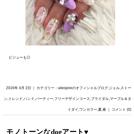
ビジューも◎
2016年 4月 2日 ｜ カテゴリー：
ailesjoreのオフィシャルブログ
,
ジェル
,
ストー
ン
,
トレンド
,
ハンド
,
パーティー
,
フリーデザインコース
,
ブライダル
,
マーブル＆タ
イダイ
,
ワンカラー
,
夏
,
春
｜
コメント (0)
モノトーンなdogアート♥️