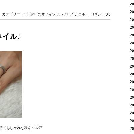
2
2
日 ｜ カテゴリー：
ailesjoreのオフィシャルブログ
,
ジェル
｜
コメント (0)
2
2
イル♪
2
2
2
2
2
2
2
2
2
2
2
2
柄でおしゃれな秋ネイル♡
2