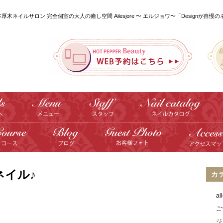
本厚木ネイルサロン 完全個室の大人の癒し空間 Ailesjore 〜 エルジョワ〜「Designが自慢
ネイル♪
カ
a
ご
ジ