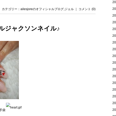
2
2
日 ｜ カテゴリー：
ailesjoreのオフィシャルブログ
,
ジェル
｜
コメント (0)
2
2
ルジャクソンネイル♪
2
2
2
2
2
2
2
2
2
2
2
2
2
手袋