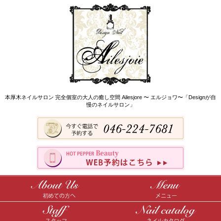
本厚木ネイルサロン 完全個室の大人の癒し空間 Ailesjore 〜 エルジョワ〜「Designが自
慢のネイルサロン」