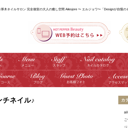
本厚木ネイルサロン 完全個室の大人の癒し空間 Ailesjore 〜 エルジョワ〜「Designが自慢
ンチネイル♪
カ
a
ご
ジ