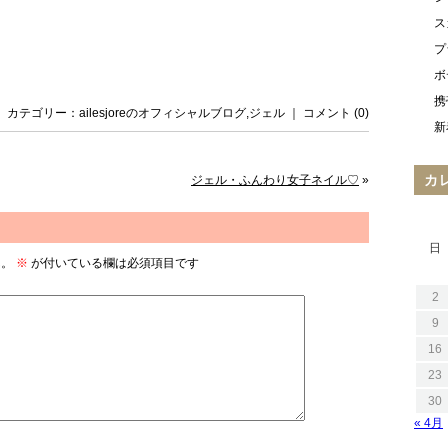
ス
プ
ボ
携
日 ｜ カテゴリー：
ailesjoreのオフィシャルブログ
,
ジェル
｜
コメント (0)
新
カ
ジェル・ふんわり女子ネイル♡
»
日
ん。
※
が付いている欄は必須項目です
2
9
16
23
30
« 4月