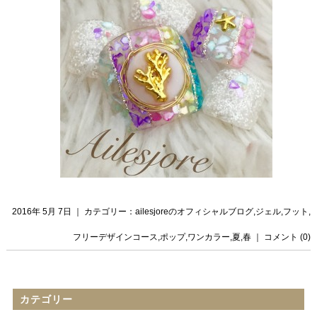
2016年 5月 7日 ｜ カテゴリー：
ailesjoreのオフィシャルブログ
,
ジェル
,
フット
,
フリーデザインコース
,
ポップ
,
ワンカラー
,
夏
,
春
｜
コメント (0)
カテゴリー