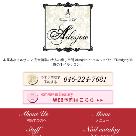
本厚木ネイルサロン 完全個室の大人の癒し空間 Ailesjore 〜 エルジョワ〜「Designが自
慢のネイルサロン」