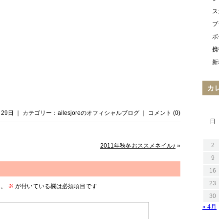
ス
プ
ボ
携
新
カ
月 29日 ｜ カテゴリー：
ailesjoreのオフィシャルブログ
｜
コメント (0)
日
2
2011年秋冬おススメネイル♪
»
9
16
23
ん。
※
が付いている欄は必須項目です
30
« 4月