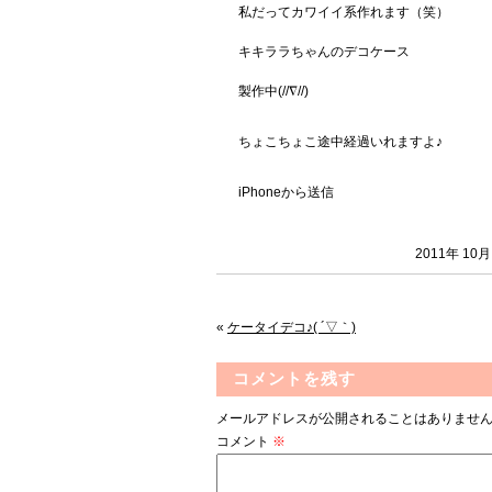
私だってカワイイ系作れます（笑）
キキララちゃんのデコケース
製作中(//∇//)
ちょこちょこ途中経過いれますよ♪
iPhoneから送信
2011年 10
«
ケータイデコ♪( ´▽｀)
コメントを残す
メールアドレスが公開されることはありませ
コメント
※