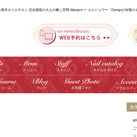
本厚木ネイルサロン 完全個室の大人の癒し空間 Ailesjore 〜 エルジョワ〜「Designが自慢
カ
a
ご
ジ