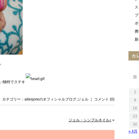
ス
プ
ボ
携
新
カ
♪
日
い独特でステキ
2
日 ｜ カテゴリー：
ailesjoreのオフィシャルブログ
,
ジェル
｜
コメント (0)
9
16
23
ジェル・シンプルネイル♪
»
30
« 4月