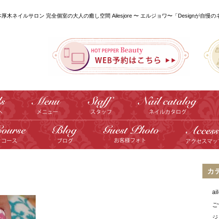
本厚木ネイルサロン 完全個室の大人の癒し空間 Ailesjore 〜 エルジョワ〜「Designが自慢
カ
a
ご
ジ