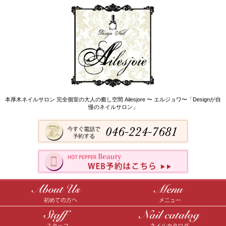
本厚木ネイルサロン 完全個室の大人の癒し空間 Ailesjore 〜 エルジョワ〜「Designが自
慢のネイルサロン」