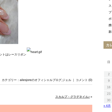
ス
プ
ボ
携
新
カ
ントはレースリボン
日
2
日 ｜ カテゴリー：
ailesjoreのオフィシャルブログ
,
ジェル
｜
コメント (0)
9
16
23
スカルプ・グラデネイル♪
»
30
« 4月