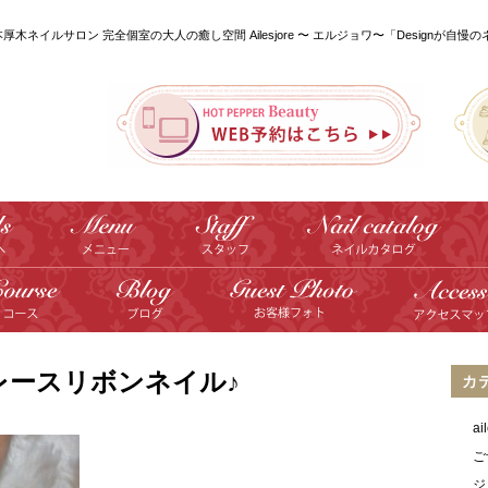
本厚木ネイルサロン 完全個室の大人の癒し空間 Ailesjore 〜 エルジョワ〜「Designが自慢
レースリボンネイル♪
カ
a
ご
ジ