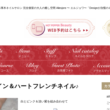
本厚木ネイルサロン 完全個室の大人の癒し空間 Ailesjore 〜 エルジョワ〜「Designが自慢
イン＆ハートフレンチネイル♪
カ
a
白とピンク＆淡い紫を組み合わせて
ご
ジ