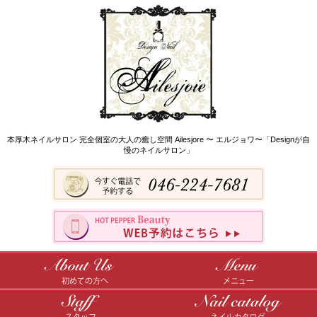
本厚木ネイルサロン 完全個室の大人の癒し空間 Ailesjore 〜 エルジョワ〜「Designが自
慢のネイルサロン」