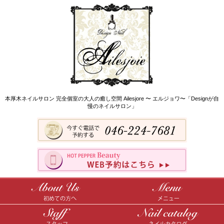
本厚木ネイルサロン 完全個室の大人の癒し空間 Ailesjore 〜 エルジョワ〜「Designが自
慢のネイルサロン」