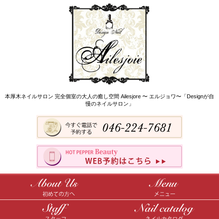
本厚木ネイルサロン 完全個室の大人の癒し空間 Ailesjore 〜 エルジョワ〜「Designが自
慢のネイルサロン」