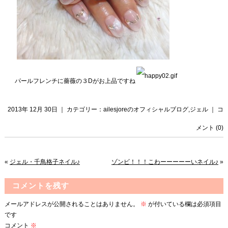
パールフレンチに薔薇の３Dがお上品ですね
2013年 12月 30日 ｜ カテゴリー：
ailesjoreのオフィシャルブログ
,
ジェル
｜
コ
メント (0)
«
ジェル・千鳥格子ネイル♪
ゾンビ！！！こわーーーーーいネイル♪
»
コメントを残す
メールアドレスが公開されることはありません。
※
が付いている欄は必須項目
です
コメント
※