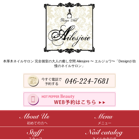
本厚木ネイルサロン 完全個室の大人の癒し空間 Ailesjore 〜 エルジョワ〜「Designが自
慢のネイルサロン」