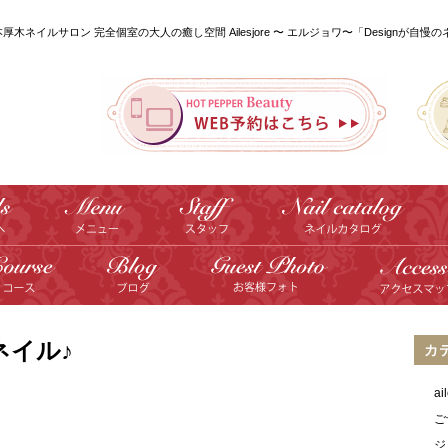
本厚木ネイルサロン 完全個室の大人の癒し空間 Ailesjore 〜 エルジョワ〜「Designが自慢
ネイル♪
カ
a
ご
ジ