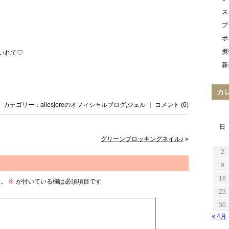
ス
プ
ボ
携
いれて♡
新
カ
日 ｜ カテゴリー：
ailesjoreのオフィシャルブログ
,
ジェル
｜
コメント (0)
日
グリーンブロッキングネイル♪
»
2
9
16
ん。
※
が付いている欄は必須項目です
23
30
« 4月