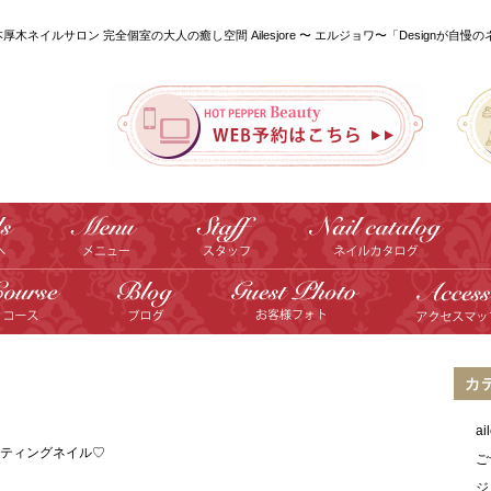
本厚木ネイルサロン 完全個室の大人の癒し空間 Ailesjore 〜 エルジョワ〜「Designが自慢
カ
a
ティングネイル♡
ご
ジ