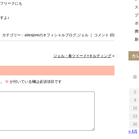
フリークにも
ス
プ
すよ♪
ボ
携
日 ｜ カテゴリー：
ailesjoreのオフィシャルブログ
,
ジェル
｜
コメント (0)
新
カ
ジェル・春ツイード×キルティング
»
日
ん。
※
が付いている欄は必須項目です
2
9
16
23
30
« 4月