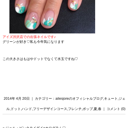
アイズ渋沢店での出張ネイルです♪
グリーンが好き♡私も今年気になります
この大きさはもはやドットでなくて水玉ですね♡
2014年 4月 20日 ｜ カテゴリー：
ailesjoreのオフィシャルブログ
,
キュート
,
ジェ
ル
,
ドット
,
ハンド
,
フリーデザインコース
,
フレンチ
,
ポップ
,
夏
,
春
｜
コメント (0)