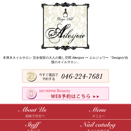
本厚木ネイルサロン 完全個室の大人の癒し空間 Ailesjore 〜 エルジョワ〜「Designが自
慢のネイルサロン」