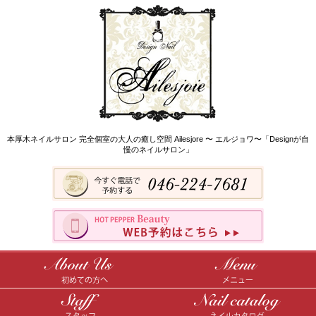
本厚木ネイルサロン 完全個室の大人の癒し空間 Ailesjore 〜 エルジョワ〜「Designが自
慢のネイルサロン」