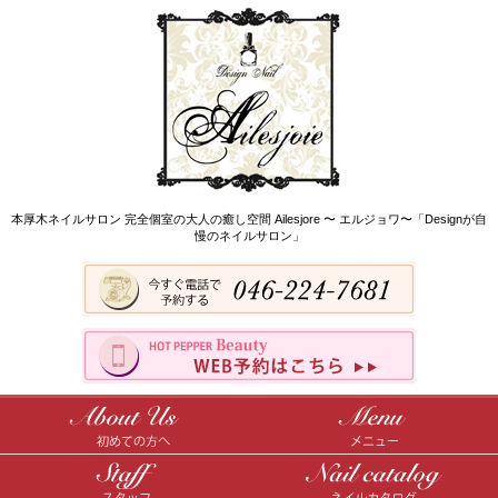
本厚木ネイルサロン 完全個室の大人の癒し空間 Ailesjore 〜 エルジョワ〜「Designが自
慢のネイルサロン」