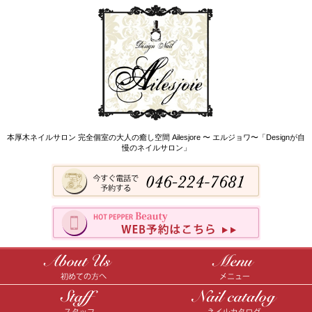
本厚木ネイルサロン 完全個室の大人の癒し空間 Ailesjore 〜 エルジョワ〜「Designが自
慢のネイルサロン」