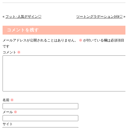
«
フット･人気デザイン♡
ツートングラデーションﾈｲﾙ♡
»
コメントを残す
メールアドレスが公開されることはありません。
※
が付いている欄は必須項目
です
コメント
※
名前
※
メール
※
サイト