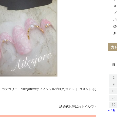
ス
プ
ボ
携
新
カ
日
2
9
日 ｜ カテゴリー：
ailesjoreのオフィシャルブログ
,
ジェル
｜
コメント (0)
16
23
30
結婚式お呼ばれネイル♡
»
« 4月