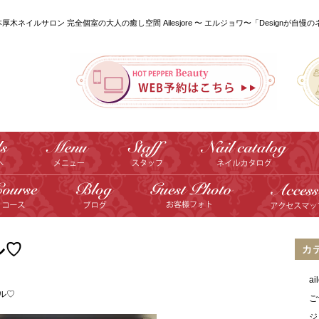
本厚木ネイルサロン 完全個室の大人の癒し空間 Ailesjore 〜 エルジョワ〜「Designが自慢
ル♡
カ
a
ル♡
ご
ジ