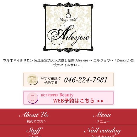
本厚木ネイルサロン 完全個室の大人の癒し空間 Ailesjore 〜 エルジョワ〜「Designが自
慢のネイルサロン」