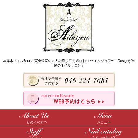
本厚木ネイルサロン 完全個室の大人の癒し空間 Ailesjore 〜 エルジョワ〜「Designが自
慢のネイルサロン」