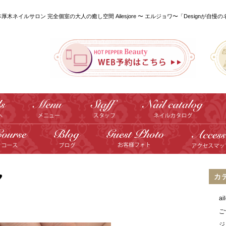
本厚木ネイルサロン 完全個室の大人の癒し空間 Ailesjore 〜 エルジョワ〜「Designが自慢
️
カ
a
ご
ジ