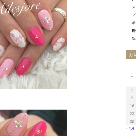
ス
プ
ボ
携
新
カ
日
2
9
16
23
30
« 4月