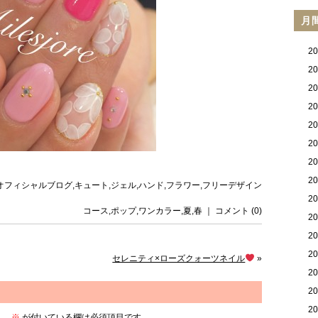
月
2
2
2
2
2
2
2
2
reのオフィシャルブログ
,
キュート
,
ジェル
,
ハンド
,
フラワー
,
フリーデザイン
2
コース
,
ポップ
,
ワンカラー
,
夏
,
春
｜
コメント (0)
2
2
2
セレニティ×ローズクォーツネイル
»
2
2
2
ん。
※
が付いている欄は必須項目です