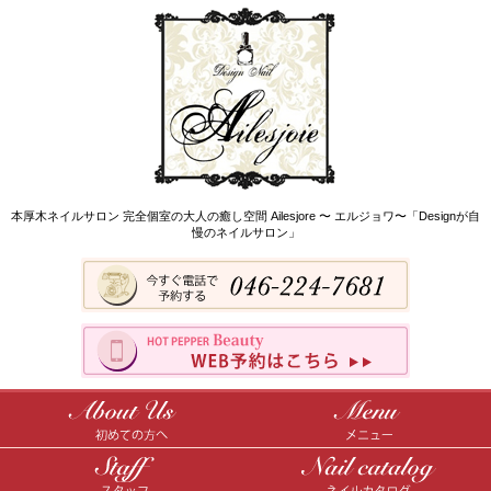
本厚木ネイルサロン 完全個室の大人の癒し空間 Ailesjore 〜 エルジョワ〜「Designが自
慢のネイルサロン」