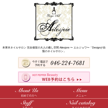
本厚木ネイルサロン 完全個室の大人の癒し空間 Ailesjore 〜 エルジョワ〜「Designが自
慢のネイルサロン」