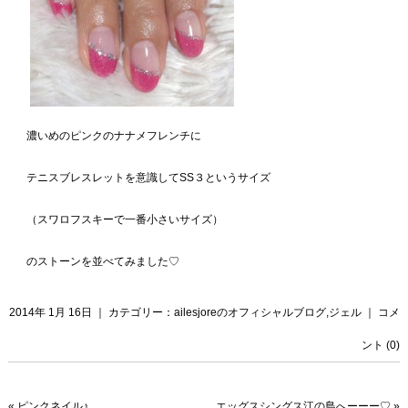
濃いめのピンクのナナメフレンチに
テニスブレスレットを意識してSS３というサイズ
（スワロフスキーで一番小さいサイズ）
のストーンを並べてみました♡
2014年 1月 16日 ｜ カテゴリー：
ailesjoreのオフィシャルブログ
,
ジェル
｜
コメ
ント (0)
«
ピンクネイル♪
エッグスシングス江の島へーーー♡
»