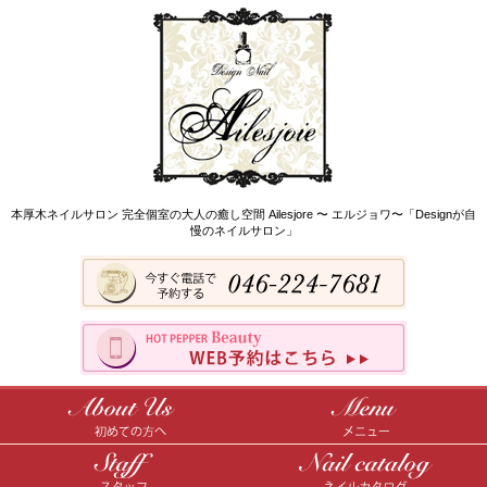
本厚木ネイルサロン 完全個室の大人の癒し空間 Ailesjore 〜 エルジョワ〜「Designが自
慢のネイルサロン」