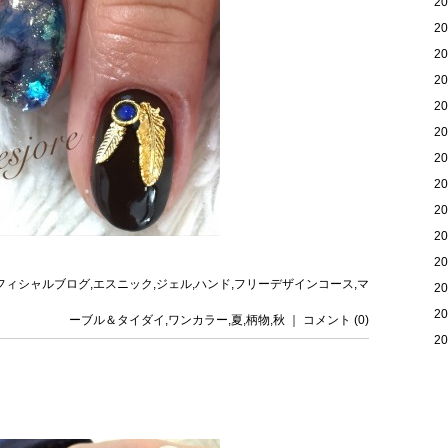
2
2
2
2
2
2
2
2
2
2
2
eのオフィシャルブログ
,
エスニック
,
ジェル
,
ハンド
,
フリーデザインコース
,
マ
2
2
ーブル＆タイダイ
,
ワンカラー
,
夏
,
柄物
,
秋
｜
コメント (0)
2