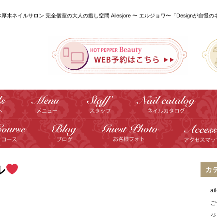
本厚木ネイルサロン 完全個室の大人の癒し空間 Ailesjore 〜 エルジョワ〜「Designが自慢
ル
カ
a
ご
ジ