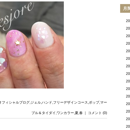
月
2
2
2
2
2
2
2
2
2
2
2
reのオフィシャルブログ
,
ジェル
,
ハンド
,
フリーデザインコース
,
ポップ
,
マー
2
2
ブル＆タイダイ
,
ワンカラー
,
夏
,
春
｜
コメント (0)
2
2