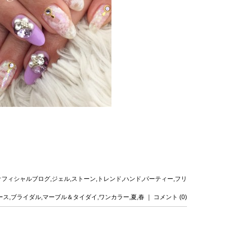
reのオフィシャルブログ
,
ジェル
,
ストーン
,
トレンド
,
ハンド
,
パーティー
,
フリ
ース
,
ブライダル
,
マーブル＆タイダイ
,
ワンカラー
,
夏
,
春
｜
コメント (0)