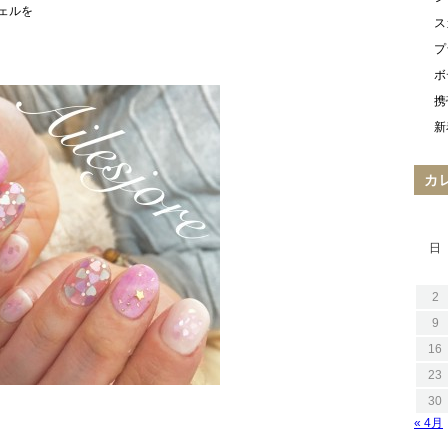
ェルを
ス
プ
ボ
携
新
カ
日
2
9
16
23
30
« 4月